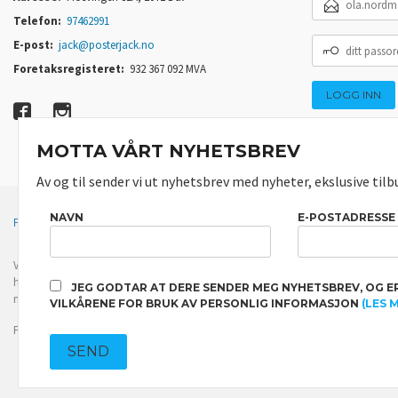
POSTADRESSE
Telefon:
97462991
DITT
E-post:
jack@posterjack.no
PASSORD
Foretaksregisteret:
932 367 092 MVA
MOTTA VÅRT NYHETSBREV
Av og til sender vi ut nyhetsbrev med nyheter, ekslusive tilb
NAVN
E-POSTADRESSE
FRAKT
KJØPSBETINGELSER
SIKKERHET OG PERSONVERN
Vår nettbutikk bruker cookies slik at du får en bedre kjøpsopplevelse og vi kan yt
hovedsaklig til å lagre innloggingsdetaljer og huske hva du har puttet i handleku
JEG GODTAR AT DERE SENDER MEG NYHETSBREV, OG E
normalt om du godtar dette.
Les mer
eller
endre innstillinger for cookies.
VILKÅRENE FOR BRUK AV PERSONLIG INFORMASJON
(LES 
Powered by
24Nettbutikk