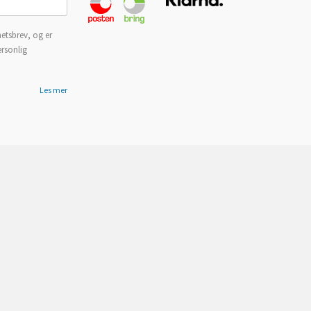
etsbrev, og er
ersonlig
Les mer