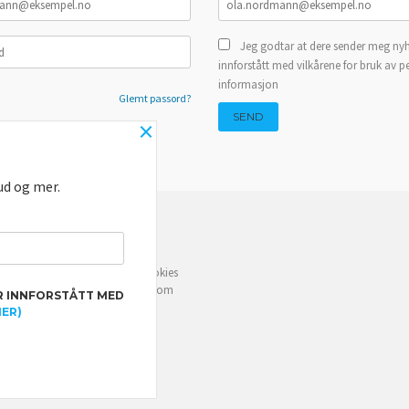
Jeg godtar at dere sender meg nyh
innforstått med vilkårene for bruk av p
informasjon
Glemt passord?
×
ud og mer.
NYHETSBREV
BLOGG
e deg bedre service. Vi bruker cookies
rven din. Fortsett å bruke siden som
R INNFORSTÅTT MED
MER)