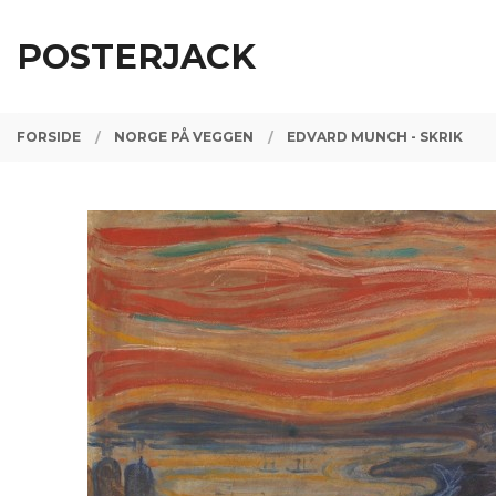
Gå
Lukk
PRODUKTER
til
POSTERJACK
innholdet
FORSIDE
NORGE PÅ VEGGEN
EDVARD MUNCH - SKRIK