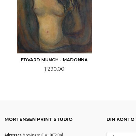
EDVARD MUNCH - MADONNA
Pris
1 290,00
LES MER
MORTENSEN PRINT STUDIO
DIN KONTO
E-
Adresse:
Mosvingen 81A, 2072 Dal