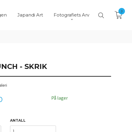
0
gen
Japandi Art
Fotografiets Arv
NCH - SKRIK
leri
På lager
0
ANTALL