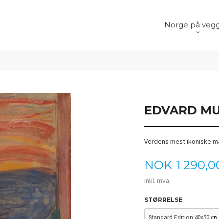
Norge på veg
EDVARD MU
Verdens mest ikoniske ma
Pris
NOK
1 290,0
inkl. mva.
STØRRELSE