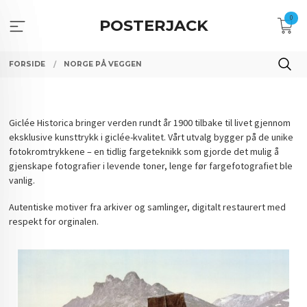
Gå
0
til
POSTERJACK
innholdet
FORSIDE
NORGE PÅ VEGGEN
Giclée Historica bringer verden rundt år 1900 tilbake til livet gjennom
eksklusive kunsttrykk i giclée-kvalitet. Vårt utvalg bygger på de unike
fotokromtrykkene – en tidlig fargeteknikk som gjorde det mulig å
gjenskape fotografier i levende toner, lenge før fargefotografiet ble
vanlig.
Autentiske motiver fra arkiver og samlinger, digitalt restaurert med
respekt for orginalen.