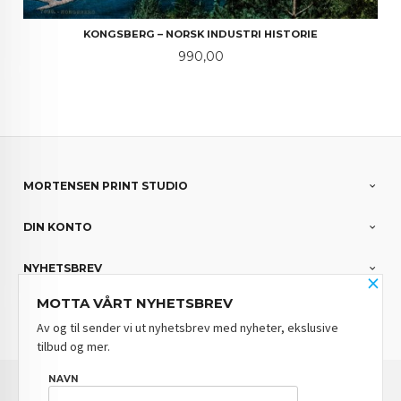
KONGSBERG – NORSK INDUSTRI HISTORIE
Pris
990,00
MORTENSEN PRINT STUDIO
DIN KONTO
NYHETSBREV
×
MOTTA VÅRT NYHETSBREV
PARTNERE
Av og til sender vi ut nyhetsbrev med nyheter, ekslusive
tilbud og mer.
FRAKT
KJØPSBETINGELSER
SIKKERHET OG PERSONVERN
NAVN