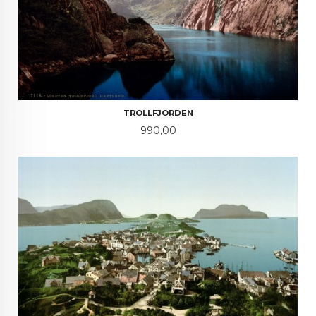
TROLLFJORDEN
Pris
990,00