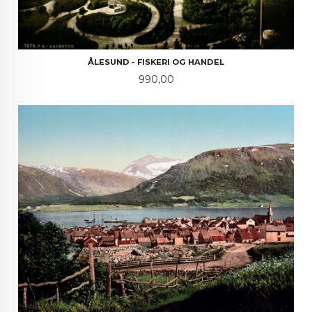
ÅLESUND - FISKERI OG HANDEL
Pris
990,00