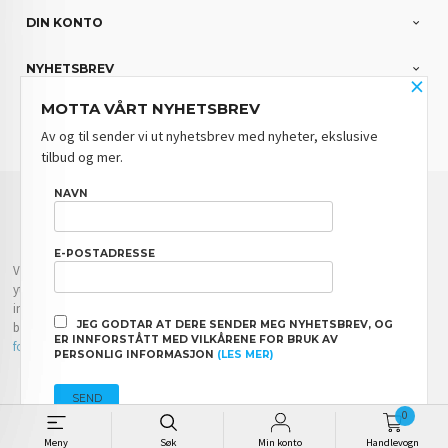
DIN KONTO
NYHETSBREV
×
MOTTA VÅRT NYHETSBREV
PARTNERE
Av og til sender vi ut nyhetsbrev med nyheter, ekslusive
tilbud og mer.
FRAKT
KJØPSBETINGELSER
SIKKERHET OG PERSONVERN
NAVN
NYHETSBREV
BLOGG
E-POSTADRESSE
Vår nettbutikk bruker cookies slik at du får en bedre kjøpsopplevelse og vi kan
yte deg bedre service. Vi bruker cookies hovedsaklig til å lagre
innloggingsdetaljer og huske hva du har puttet i handlekurven din. Fortsett å
JEG GODTAR AT DERE SENDER MEG NYHETSBREV, OG
bruke siden som normalt om du godtar dette.
Les mer
eller
endre innstillinger
ER INNFORSTÅTT MED VILKÅRENE FOR BRUK AV
for cookies.
PERSONLIG INFORMASJON
(LES MER)
Powered by
24Nettbutikk
0
Meny
Søk
Min konto
Handlevogn