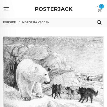
Gå
0
til
POSTERJACK
innholdet
FORSIDE
NORGE PÅ VEGGEN