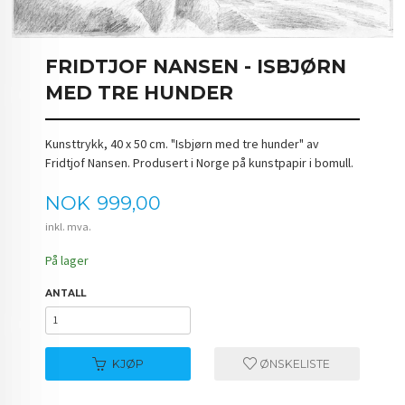
FRIDTJOF NANSEN - ISBJØRN
MED TRE HUNDER
Kunsttrykk, 40 x 50 cm. "Isbjørn med tre hunder" av
Fridtjof Nansen. Produsert i Norge på kunstpapir i bomull.
Pris
NOK
999,00
inkl. mva.
På lager
ANTALL
KJØP
ØNSKELISTE