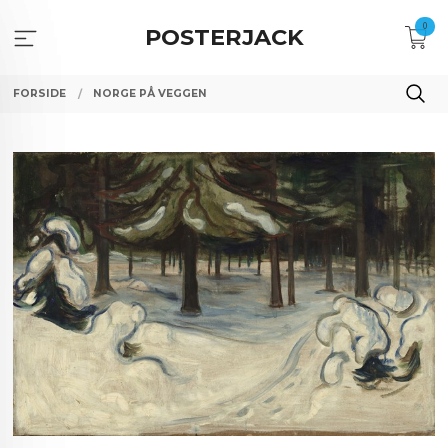
Gå
0
til
POSTERJACK
innholdet
FORSIDE
NORGE PÅ VEGGEN