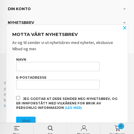
DIN KONTO
NYHETSBREV
×
MOTTA VÅRT NYHETSBREV
PARTNERE
Av og til sender vi ut nyhetsbrev med nyheter, ekslusive
tilbud og mer.
FRAKT
KJØPSBETINGELSER
SIKKERHET OG PERSONVERN
NAVN
NYHETSBREV
BLOGG
E-POSTADRESSE
Vår nettbutikk bruker cookies slik at du får en bedre kjøpsopplevelse og vi kan
yte deg bedre service. Vi bruker cookies hovedsaklig til å lagre
innloggingsdetaljer og huske hva du har puttet i handlekurven din. Fortsett å
JEG GODTAR AT DERE SENDER MEG NYHETSBREV, OG
bruke siden som normalt om du godtar dette.
Les mer
eller
endre innstillinger
ER INNFORSTÅTT MED VILKÅRENE FOR BRUK AV
for cookies.
PERSONLIG INFORMASJON
(LES MER)
Powered by
24Nettbutikk
0