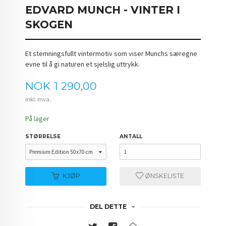
EDVARD MUNCH - VINTER I
SKOGEN
Et stemningsfullt vintermotiv som viser Munchs særegne
evne til å gi naturen et sjelslig uttrykk.
Pris
NOK
1 290,00
inkl. mva.
På lager
STØRRELSE
ANTALL
KJØP
ØNSKELISTE
DEL DETTE