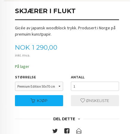
SKJÆRER I FLUKT
Gicée av japansk woodblock trykk. Produsert i Norge på
premuim kunstpapir.
Pris
NOK
1 290,00
inkl. mva.
På lager
STØRRELSE
ANTALL
KJØP
ØNSKELISTE
DEL DETTE