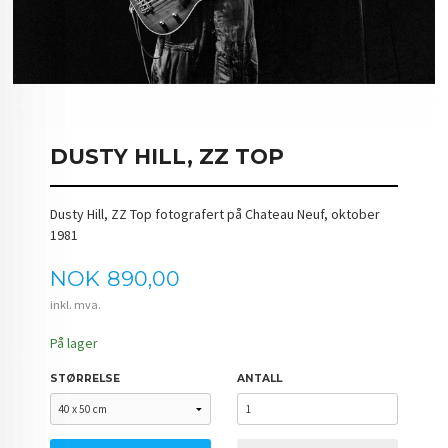
DUSTY HILL, ZZ TOP
Dusty Hill, ZZ Top fotografert på Chateau Neuf, oktober
1981
Pris
NOK
890,00
inkl. mva.
På lager
STØRRELSE
ANTALL