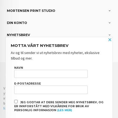
MORTENSEN PRINT STUDIO
DIN KONTO
NYHETSBREV
×
MOTTA VÅRT NYHETSBREV
PARTNERE
Av og til sender vi ut nyhetsbrev med nyheter, ekslusive
tilbud og mer.
FRAKT
KJØPSBETINGELSER
SIKKERHET OG PERSONVERN
NAVN
NYHETSBREV
BLOGG
E-POSTADRESSE
Vår nettbutikk bruker cookies slik at du får en bedre kjøpsopplevelse og vi kan
yte deg bedre service. Vi bruker cookies hovedsaklig til å lagre
innloggingsdetaljer og huske hva du har puttet i handlekurven din. Fortsett å
JEG GODTAR AT DERE SENDER MEG NYHETSBREV, OG
bruke siden som normalt om du godtar dette.
Les mer
eller
endre innstillinger
ER INNFORSTÅTT MED VILKÅRENE FOR BRUK AV
for cookies.
PERSONLIG INFORMASJON
(LES MER)
Powered by
24Nettbutikk