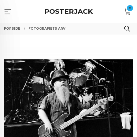
Gå
0
til
POSTERJACK
innholdet
FORSIDE
FOTOGRAFIETS ARV