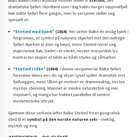
Blant Balkes mest ikoniske motiver finner vi
Stetind
, det
dramatiske fjellet i Nordland som i dag kalles Norges nasjonalfjell.
Han malte fjellet flere ganger, men to versjoner skiller seg
spesielt ut:
“
Stetind med bjørk
” (1864)
: Her setter Balke en enslig bjørk i
forgrunnen, et symbol på naturens skjørhet mot det mektige
fjellet. Bjørken er liten og bøyd, mens Stetind reiser seg
majestetisk bak, badet i et sterkt, nesten overjordisk lys.
Kontrasten skaper et bilde av både styrke og sårbarhet.
“
Stetind i tåke
” (1864)
: I denne versjonen lar Balke fjellet
forsvinne delvis inn i dis og skyer. Lyset spiller dramatisk mot
fjellveggen, mens tåken gir motivet en drømmeaktig, nesten
mystisk stemning. Maleriet er mindre naturalistisk og mer
visjonært, og mange har trukket paralleller til senere
modernistiske uttrykk.
Gjennom disse verkene løftet Balke Stetind fra et geografisk
sted til et
symbol på den norske naturen selv
– mektig,
mystisk og evig.