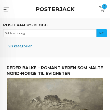
Gå
0
til
POSTERJACK
innholdet
POSTERJACK'S BLOGG
Vis kategorier
HOVEDSIDEN
PEDER BALKE – ROMANTIKEREN SOM MALTE
NORSKE KUNSTNERE
NORD-NORGE TIL EVIGHETEN
FOTOGRAFIETS ARV