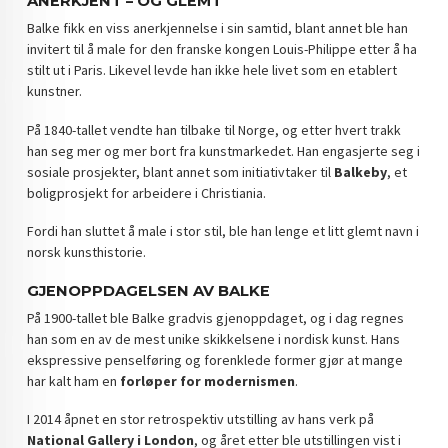
ANERKJENT – OG GLEMT
Balke fikk en viss anerkjennelse i sin samtid, blant annet ble han
invitert til å male for den franske kongen Louis-Philippe etter å ha
stilt ut i Paris. Likevel levde han ikke hele livet som en etablert
kunstner.
På 1840-tallet vendte han tilbake til Norge, og etter hvert trakk
han seg mer og mer bort fra kunstmarkedet. Han engasjerte seg i
sosiale prosjekter, blant annet som initiativtaker til
Balkeby
, et
boligprosjekt for arbeidere i Christiania.
Fordi han sluttet å male i stor stil, ble han lenge et litt glemt navn i
norsk kunsthistorie.
GJENOPPDAGELSEN AV BALKE
På 1900-tallet ble Balke gradvis gjenoppdaget, og i dag regnes
han som en av de mest unike skikkelsene i nordisk kunst. Hans
ekspressive penselføring og forenklede former gjør at mange
har kalt ham en
forløper for modernismen
.
I 2014 åpnet en stor retrospektiv utstilling av hans verk på
National Gallery i London
, og året etter ble utstillingen vist i