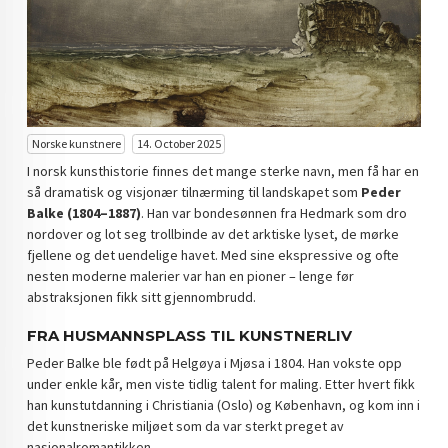
Norske kunstnere
14. October 2025
I norsk kunsthistorie finnes det mange sterke navn, men få har en
så dramatisk og visjonær tilnærming til landskapet som
Peder
Balke (1804–1887)
. Han var bondesønnen fra Hedmark som dro
nordover og lot seg trollbinde av det arktiske lyset, de mørke
fjellene og det uendelige havet. Med sine ekspressive og ofte
nesten moderne malerier var han en pioner – lenge før
abstraksjonen fikk sitt gjennombrudd.
FRA HUSMANNSPLASS TIL KUNSTNERLIV
Peder Balke ble født på Helgøya i Mjøsa i 1804. Han vokste opp
under enkle kår, men viste tidlig talent for maling. Etter hvert fikk
han kunstutdanning i Christiania (Oslo) og København, og kom inn i
det kunstneriske miljøet som da var sterkt preget av
nasjonalromantikken.