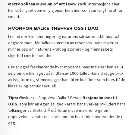
Metropolitan Museum of Art i New York
. Internasjonalt har
han blitt hyllet som en visjonær kunstner som var langt forut for
sin tid.
HVORFOR BALKE TREFFER OSS I DAG
I en tid der klimaendringer og naturens sårbarhet står høyt på
dagsordenen, får Balkes kunst en ny resonans. Hans malerier
minner oss om naturens kraft og storhet – og menneskets
skjørhet i møte med den.
Det er også fascinerende hvor moderne hans malerier kan se ut,
selv om de ble laget på midten av 1800-tallet. Hans dristige bruk
av lys, form og stemning gjør ham til en kunstner som føles både
klassisk og samtidsaktuell.
Tips:
Ønsker du å oppleve Balke? Besøk
Nasjonalmuseet i
Oslo
, som har en egen sal dedikert til hans verker, inkludert hans
tolkninger av Stetind. Å stå foran disse maleriene gir en
opplevelse av naturens kraft som fortsatt føles overveldende i
dag.