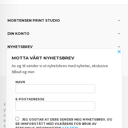
MORTENSEN PRINT STUDIO
DIN KONTO
NYHETSBREV
×
MOTTA VÅRT NYHETSBREV
PARTNERE
Av og til sender vi ut nyhetsbrev med nyheter, ekslusive
tilbud og mer.
FRAKT
KJØPSBETINGELSER
SIKKERHET OG PERSONVERN
NAVN
NYHETSBREV
BLOGG
E-POSTADRESSE
Vår nettbutikk bruker cookies slik at du får en bedre kjøpsopplevelse og vi kan
yte deg bedre service. Vi bruker cookies hovedsaklig til å lagre
innloggingsdetaljer og huske hva du har puttet i handlekurven din. Fortsett å
JEG GODTAR AT DERE SENDER MEG NYHETSBREV, OG
bruke siden som normalt om du godtar dette.
Les mer
eller
endre innstillinger
ER INNFORSTÅTT MED VILKÅRENE FOR BRUK AV
for cookies.