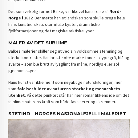
Det som virkelig formet Balke, var likevel hans reise til
Nord-
Norge i 1832
. Der møtte han et landskap som skulle prege hele
hans kunstnerskap: stormfulle kyster, dramatiske
fjellformasjoner og det magiske arktiske lyset.
MALER AV DET SUBLIME
Balkes malerier skiller seg ut ved sin voldsomme stemning og
sterke kontraster. Han brukte ofte mørke toner – dype grå, blå og
svarte – som ble brutt av lysglimt fra måne, nordlys eller sol
gjennom skyer.
Hans kunst var ikke ment som nøyaktige naturskildringer, men
som
følelsesbilder av naturens storhet og menneskets
litenhet
. På dette punktet står han nær romantikkens idé om det
sublime: naturens kraft som både fascinerer og skremmer.
STETIND – NORGES NASJONALFJELL I MALERIET